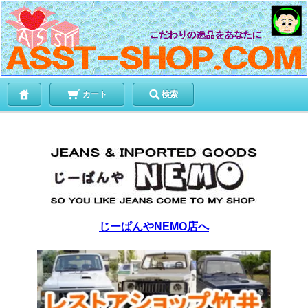
カート
検索
じーぱんやNEMO店へ