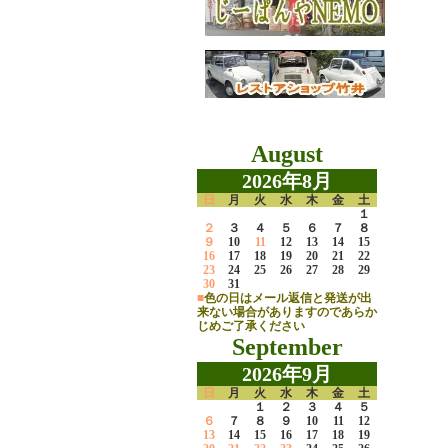
August
2026年8月
日
月
火
水
木
金
土
１
２
３
４
５
６
７
８
９
10
11
12
13
14
15
16
17
18
19
20
21
22
23
24
25
26
27
28
29
30
31
■
色の日はメール返信と発送が出
来ない場合がありますのであらか
じめご了承ください
September
2026年9月
日
月
火
水
木
金
土
１
２
３
４
５
６
７
８
９
10
11
12
13
14
15
16
17
18
19