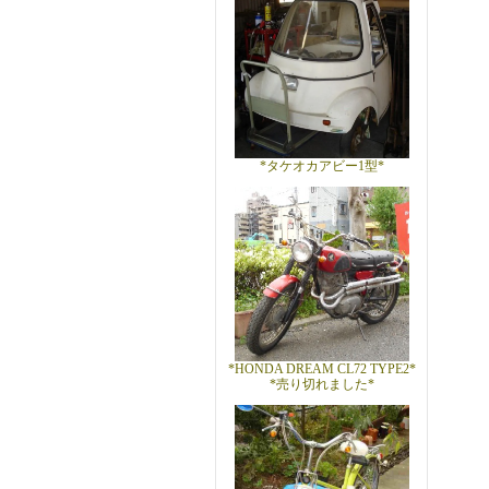
*タケオカアビー1型*
*HONDA DREAM CL72 TYPE2*
*売り切れました*