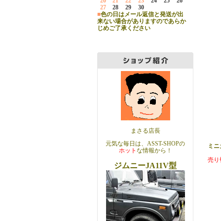
20
21
22
23
24
25
26
27
28
29
30
■
色の日はメール返信と発送が出
来ない場合がありますのであらか
じめご了承ください
まさる店長
元気な毎日は、ASST-SHOPの
ミニ
ホット
な情報から！
売り
ジムニーJA11V型