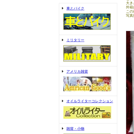
大きさ
外箱
車とバイク
この
写真
ミリタリー
アメリカ雑貨
オイルライターコレクション
雑貨・小物