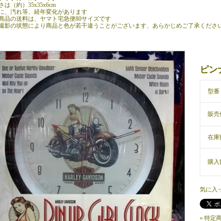
は（約）35x35x6cm
に、汚れ等、経年変化があります
商品の送料は、ヤマト宅急便80サイズです
撮影の状態により商品と色が若干違うことがございます、あらかじめご了承くださ
ピン
型番
販売
在庫
購入
気に入
» 特定