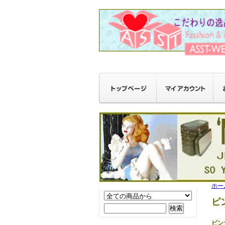
ホー
ピ
ピン