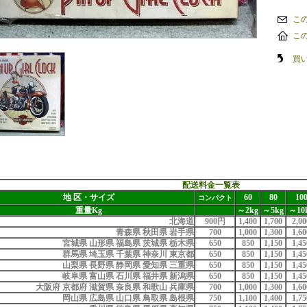
こ
こ
買
配送料金一覧表
地 区・サイズ
60
80
10
コンパクト
重量Kg
～2kg
～5kg
～10
北海道
900円
1,400
1,700
2,00
青森県 秋田県 岩手県
700
1,000
1,300
1,60
宮城県 山形県 福島県 茨城県 栃木県
650
850
1,150
1,45
群馬県 埼玉県 千葉県 神奈川 東京都
650
850
1,150
1,45
山梨県 長野県 静岡県 愛知県 三重県
650
850
1,150
1,45
岐阜県 富山県 石川県 福井県 新潟県
650
850
1,150
1,45
大阪府 京都府 滋賀県 奈良県 和歌山 兵庫県
700
1,000
1,300
1,60
岡山県 広島県 山口県 鳥取県 島根県
750
1,100
1,400
1,75