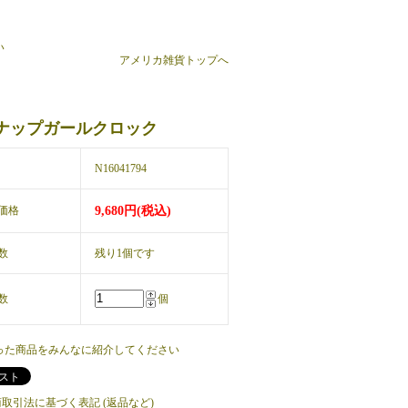
い
アメリカ雑貨トップへ
ナップガールクロック
N16041794
価格
9,680円(税込)
数
残り1個です
数
個
った商品をみんなに紹介してください
商取引法に基づく表記 (返品など)