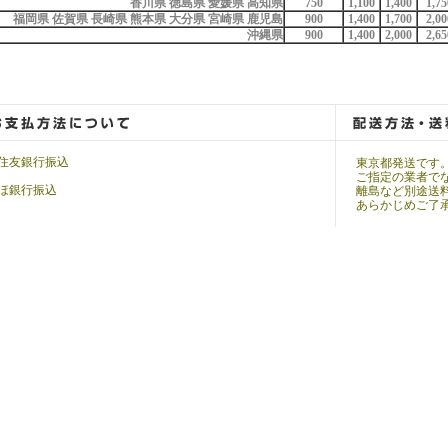
香川県 徳島県 愛媛県 高知県
750
1,100
1,400
1,75
福岡県 佐賀県 長崎県 熊本県 大分県 宮崎県 鹿児島
900
1,400
1,700
2,00
沖縄県
900
1,400
2,000
2,65
住友銀行振込
東京都発送です
ご指定の業者で
ほ銀行振込
離島など別途送
あらかじめご了