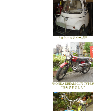
*タケオカアビー1型*
*HONDA DREAM CL72 TYPE2*
*売り切れました*