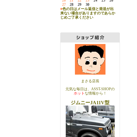
20
21
22
23
24
25
26
27
28
29
30
■
色の日はメール返信と発送が出
来ない場合がありますのであらか
じめご了承ください
まさる店長
元気な毎日は、ASST-SHOPの
ホット
な情報から！
ジムニーJA11V型