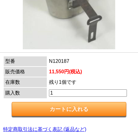
型番
N120187
販売価格
11,550円(税込)
在庫数
残り1個です
購入数
特定商取引法に基づく表記 (返品など)