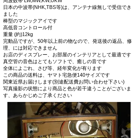
周波数帯 LW,MW,KW,UKW
日本の中波帯(NHK,TBS等)は、アンテナ線無しで受信でき
ました
棒型のマジックアイです
高低音コントロール付
重量 (約)12kg
完動品ですが、50年以上前の物なので、発送後の返品、修
理、には対応できません
お店のディスプレー、お部屋のインテリアとして最適です
真空管の音色はとてもソフトで、癒しの音です
全体によごれ、さび等、経年変化が有ります
この商品の送料は、ヤマト宅急便140サイズです
関東近県お届けします(別途配送費お問い合わせ下さい)
写真撮影の状態により商品と色が若干違うことがございま
す、あらかじめご了承ください