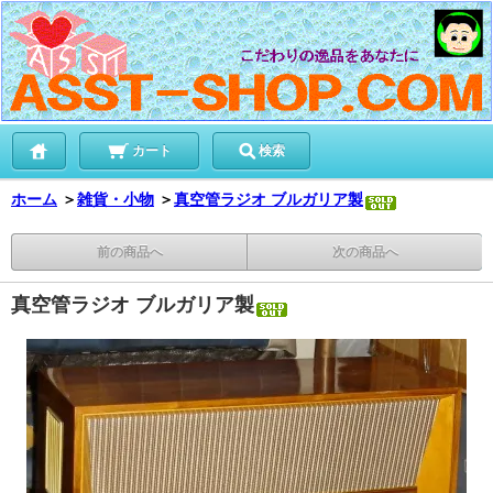
カート
検索
ホーム
＞
雑貨・小物
＞
真空管ラジオ ブルガリア製
前の商品へ
次の商品へ
真空管ラジオ ブルガリア製